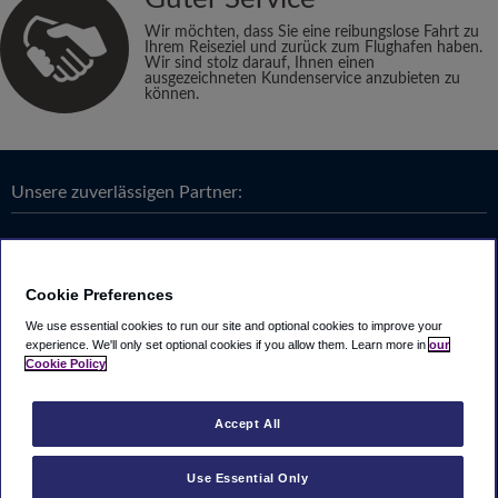
Wir möchten, dass Sie eine reibungslose Fahrt zu
Ihrem Reiseziel und zurück zum Flughafen haben.
Wir sind stolz darauf, Ihnen einen
ausgezeichneten Kundenservice anzubieten zu
können.
Unsere zuverlässigen Partner:
Cookie Preferences
We use essential cookies to run our site and optional cookies to improve your
experience.
We'll only set optional cookies if you allow them.
Learn more in
our
Cookie Policy
Accept All
Use Essential Only
Looking4.com ist Teil der
Travel Parking Group
.