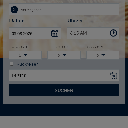
Datum
Uhrzeit
6:15 AM
Erw. ab 12 J.
Kinder 2-11 J.
Kinder 0- 2 J.
1
0
0
Rückreise?
SUCHEN