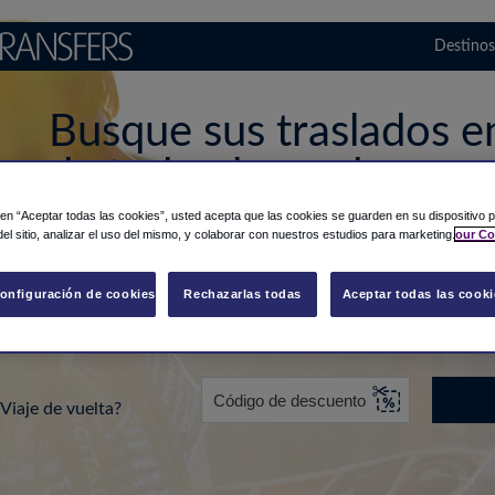
Destinos
Busque sus traslados e
de todo el mundo
c en “Aceptar todas las cookies”, usted acepta que las cookies se guarden en su dispositivo p
el sitio, analizar el uso del mismo, y colaborar con nuestros estudios para marketing.
our Co
de...
Hacia
Fecha
onfiguración de cookies
Rechazarlas todas
Aceptar todas las cooki
Viaje de vuelta?