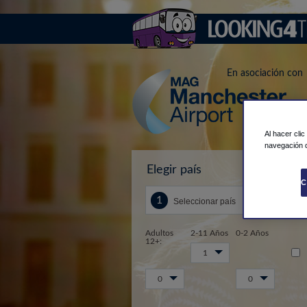
En asociación con
Al hacer cli
navegación d
Elegir país
Des
C
Adultos
2-11 Años
0-2 Años
12+:
1
0
0