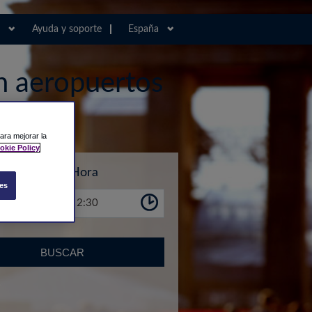
Ayuda y soporte
España
n aeropuertos
ara mejorar la
okie Policy
Hora
es
2:30
BUSCAR