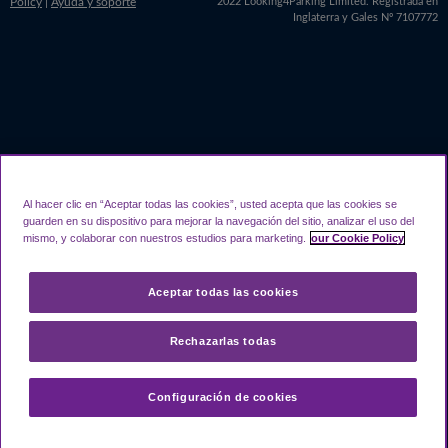
Policy
|
Ayuda y soporte
2022 Looking4Parking Limited. Registrada en
Inglaterra y Gales Nº 7107772
Al hacer clic en “Aceptar todas las cookies”, usted acepta que las cookies se
guarden en su dispositivo para mejorar la navegación del sitio, analizar el uso del
mismo, y colaborar con nuestros estudios para marketing.
our Cookie Policy
Aceptar todas las cookies
Rechazarlas todas
Configuración de cookies