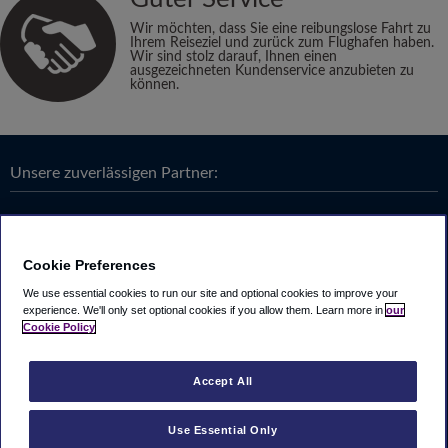
Wir möchten, dass Sie eine reibungslose Fahrt zu
Ihrem Reiseziel und zurück zum Flughafen haben.
Wir sind stolz darauf, Ihnen einen
ausgezeichneten Kundenservice anzubieten zu
können.
Unsere zuverlässigen Partner:
Cookie Preferences
We use essential cookies to run our site and optional cookies to improve your
experience.
We'll only set optional cookies if you allow them.
Learn more in
our
Cookie Policy
Accept All
Use Essential Only
Looking4.com ist Teil der
Travel Parking Group
.