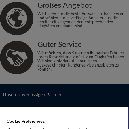
Großes Angebot
Wir bieten nur die beste Auswahl an Transfers an
und wählen nur zuverlässige Anbieter aus, die
bereits seit langem an den entsprechenden
Flughäfen anerkannt sind.
Guter Service
Wir möchten, dass Sie eine reibungslose Fahrt zu
Ihrem Reiseziel und zurück zum Flughafen haben.
Wir sind stolz darauf, Ihnen einen
ausgezeichneten Kundenservice anzubieten zu
können.
Unsere zuverlässigen Partner:
Cookie Preferences