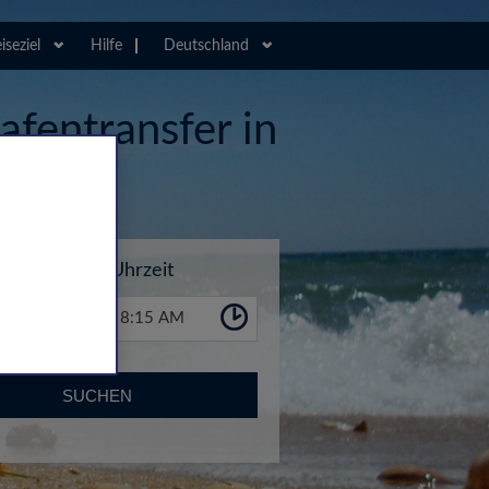
iseziel
Hilfe
Deutschland
afentransfer in
Uhrzeit
8:15 AM
SUCHEN