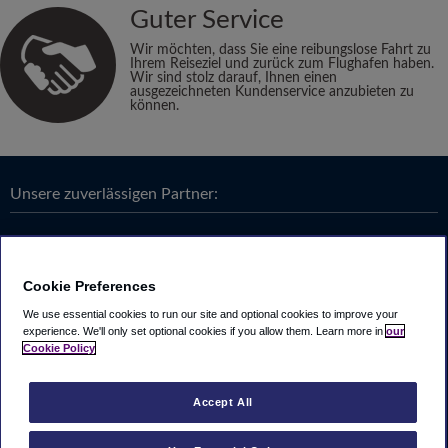
Guter Service
Wir möchten, dass Sie eine reibungslose Fahrt zu
Ihrem Reiseziel und zurück zum Flughafen haben.
Wir sind stolz darauf, Ihnen einen
ausgezeichneten Kundenservice anzubieten zu
können.
Unsere zuverlässigen Partner:
Cookie Preferences
We use essential cookies to run our site and optional cookies to improve your
experience.
We'll only set optional cookies if you allow them.
Learn more in
our
Cookie Policy
Accept All