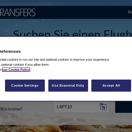
Re
Suchen Sie einen Flugh
Múrcia Corvera
references
tial cookies to run our site and optional cookies to improve your experience.
t optional cookies if you allow them.
in
our Cookie Policy
...
Ziel eingeben
Datum
Cookie Settings
Use Essential Only
Accept All
Rückreise?