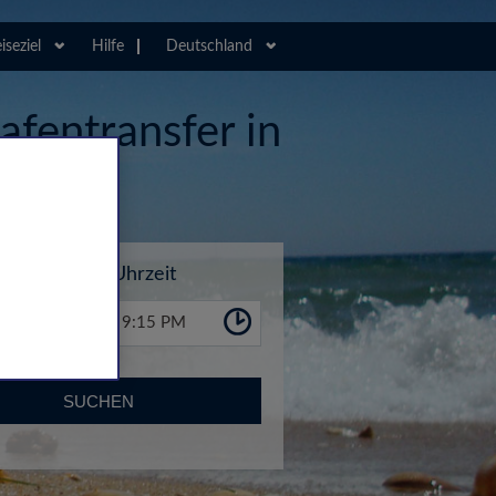
iseziel
Hilfe
Deutschland
afentransfer in
Uhrzeit
9:15 PM
SUCHEN