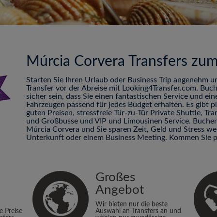
Múrcia Corvera Transfers zu
Starten Sie Ihren Urlaub oder Business Trip angenehm u
Transfer vor der Abreise mit Looking4Transfer.com. Buc
sicher sein, dass Sie einen fantastischen Service und ei
Fahrzeugen passend für jedes Budget erhalten. Es gibt 
guten Preisen, stressfreie Tür-zu-Tür Private Shuttle, 
und Großbusse und VIP und Limousinen Service. Buchen 
Múrcia Corvera und Sie sparen Zeit, Geld und Stress w
Unterkunft oder einem Business Meeting. Kommen Sie p
Großes
Angebot
Wir bieten nur die beste
ie Preise
Auswahl an Transfers an und