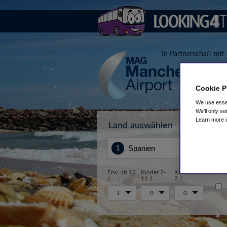
In Partnerschaft mit
Cookie P
We use essen
We'll only se
Learn more 
Land auswählen
Von
Erw. ab 12
Kinder 2-
Kinder 0-
J.
11 J.
2 J.
1
0
0