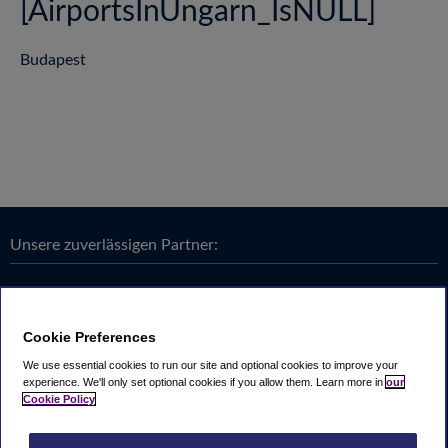
[AirportsInUngarn_IsNULL]
Budapest
Unsere zuverlässigen Partner:
Cookie Preferences
We use essential cookies to run our site and optional cookies to improve your
experience.
We'll only set optional cookies if you allow them.
Learn more in
our
Cookie Policy