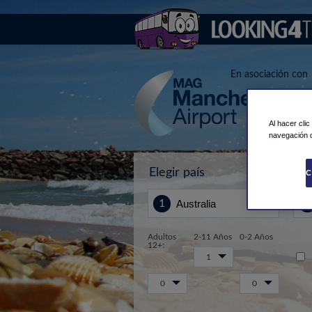
En asociación con
Al hacer cli
navegación d
Elegir país
Des
C
Adultos
2-11 Años
0-2 Años
12+:
1
0
0