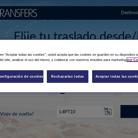
Destinos
Elije tu traslado desde/
aeropuerto de Gold Co
c en “Aceptar todas las cookies”, usted acepta que las cookies se guarden en su dispositivo p
el sitio, analizar el uso del mismo, y colaborar con nuestros estudios para marketing.
our Co
de...
Hacia
Fecha
onfiguración de cookies
Rechazarlas todas
Aceptar todas las cooki
Viaje de vuelta?