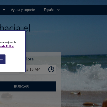
Ayuda y soporte
España
hacia el
ast
ara mejorar la
okie Policy
Hora
es
5:15 AM
BUSCAR