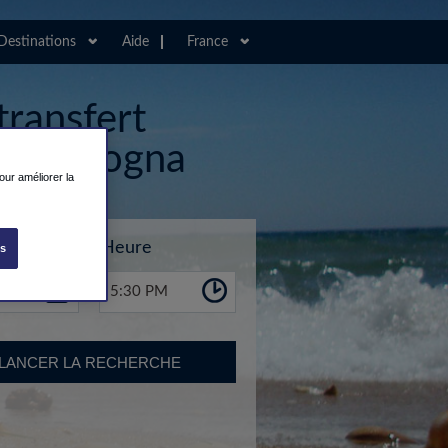
Destinations
Aide
France
transfert
 de Bologna
our améliorer la
Heure
es
5:30 PM
LANCER LA RECHERCHE