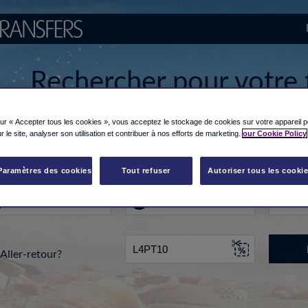
Rechercher pour votre 
depuis/vers l'aéroport
sur « Accepter tous les cookies », vous acceptez le stockage de cookies sur votre appareil p
r le site, analyser son utilisation et contribuer à nos efforts de marketing.
our Cookie Policy
u de départ...
Vers
Date
Paramètres des cookies
Tout refuser
Autoriser tous les cooki
Aller-retour?