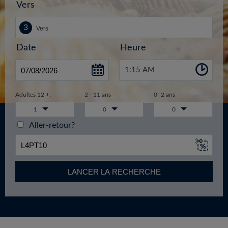
Vers
Date
Heure
1:15 AM
Adultes 12 +:
2 - 11 ans
0- 2 ans
1
0
0
Aller-retour?
LANCER LA RECHERCHE