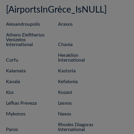
[AirportsInGrèce_IsNULL]
Alexandroupolis
Araxos
Athens Eleftherios
Venizelos
International
Chania
Heraklion
Corfu
International
Kalamata
Kastoria
Kavala
Kefalonia
Kos
Kozani
Lefkas Preveza
Lesvos
Mykonos
Naxos
Rhodes Diagoras
Paros
International