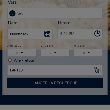
Vers
Date
Heure
4:45 PM
Adultes 12 +:
2 - 11 ans
0- 2 ans
1
0
0
Aller-retour?
LANCER LA RECHERCHE