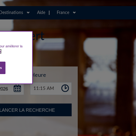
Destinations
Aide
France
transfert
our améliorer la
y
es
Heure
11:15 AM
LANCER LA RECHERCHE