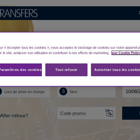
Rechercher pour votre 
aéroport Hongrie
sur « Accepter tous les cookies », vous acceptez le stockage de cookies sur votre appareil p
r le site, analyser son utilisation et contribuer à nos efforts de marketing.
our Cookie Polic
Paramètres des cookies
Tout refuser
Autoriser tous les cooki
u de départ...
Vers
Date
Aller-retour?