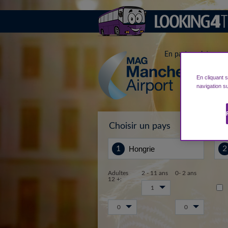
En partenariat avec
En cliquant 
navigation su
Choisir un pays
Lie
Adultes
2 - 11 ans
0- 2 ans
12 +:
1
0
0