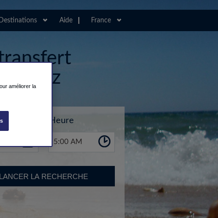
Destinations
Aide
France
transfert
 de Lodz
our améliorer la
Heure
es
5:00 AM
LANCER LA RECHERCHE