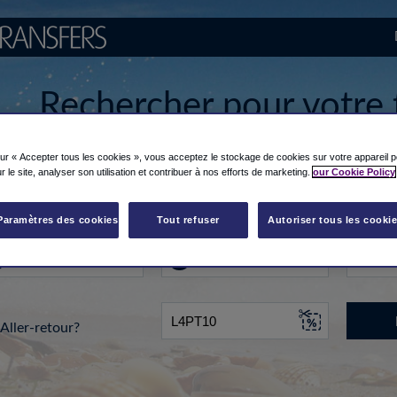
Rechercher pour votre 
depuis/vers l'aéroport
sur « Accepter tous les cookies », vous acceptez le stockage de cookies sur votre appareil p
r le site, analyser son utilisation et contribuer à nos efforts de marketing.
our Cookie Policy
u de départ...
Vers
Date
Paramètres des cookies
Tout refuser
Autoriser tous les cooki
Aller-retour?