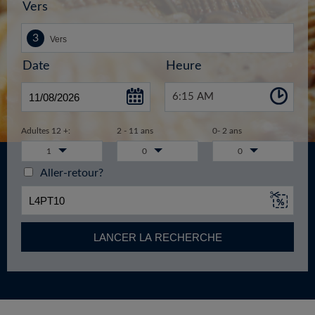
Vers
Date
Heure
6:15 AM
Adultes 12 +:
2 - 11 ans
0- 2 ans
1
0
0
Aller-retour?
LANCER LA RECHERCHE