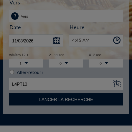
Vers
Date
Heure
4:45 AM
Adultes 12 +:
2 - 11 ans
0- 2 ans
1
0
0
Aller-retour?
LANCER LA RECHERCHE