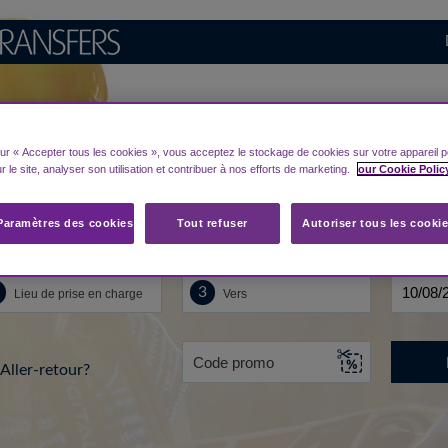
Rechercher pour votre 
aéroport Malaisie
sur « Accepter tous les cookies », vous acceptez le stockage de cookies sur votre appareil p
r le site, analyser son utilisation et contribuer à nos efforts de marketing.
our Cookie Polic
Paramètres des cookies
Tout refuser
Autoriser tous les cooki
u de départ...
Vers
Date
Aller-retour?