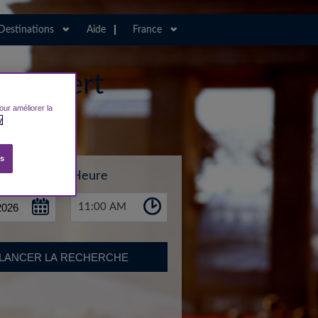
Destinations
Aide
France
transfert
our améliorer la
y
es
Heure
11:00 AM
LANCER LA RECHERCHE