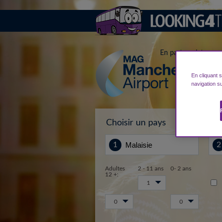
En partenariat avec
En cliquant 
navigation su
Choisir un pays
Lie
Adultes
2 - 11 ans
0- 2 ans
12 +:
1
0
0