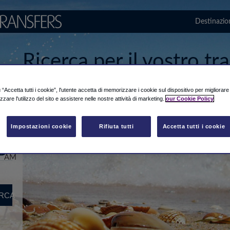
Destinazio
Ricerca per il vostro t
da/per aeroporto di Aga
“Accetta tutti i cookie”, l'utente accetta di memorizzare i cookie sul dispositivo per migliorar
Massira
izzare l'utilizzo del sito e assistere nelle nostre attività di marketing.
our Cookie Policy
Orario
Impostazioni cookie
Rifiuta tutti
Accetta tutti i cookie
12:30
AM
RCA