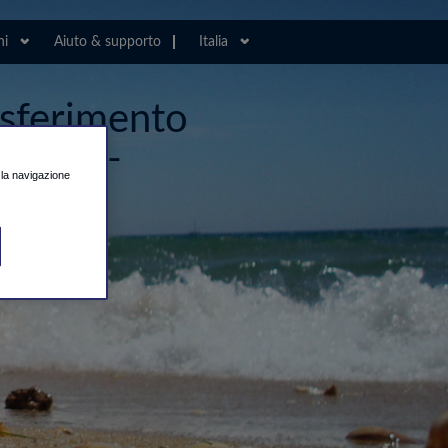
ni
Aiuto & supporto
Italia
rasferimento
dir Al-
e la navigazione