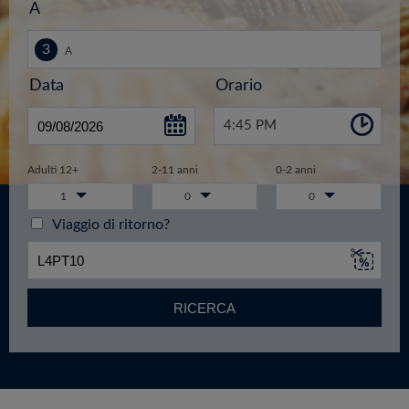
A
Data
Orario
4:45 PM
Adulti 12+
2-11 anni
0-2 anni
1
0
0
Viaggio di ritorno?
RICERCA