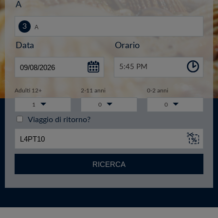
A
Data
Orario
5:45 PM
Adulti 12+
2-11 anni
0-2 anni
1
0
0
Viaggio di ritorno?
RICERCA