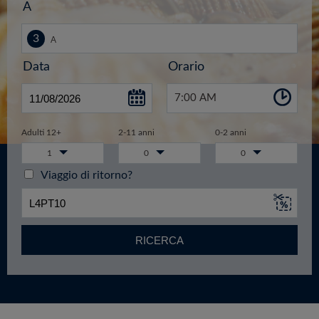
A
Data
Orario
7:00 AM
Adulti 12+
2-11 anni
0-2 anni
1
0
0
Viaggio di ritorno?
RICERCA