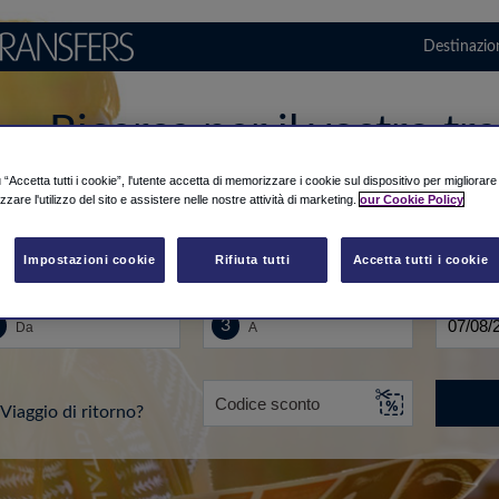
Destinazio
Ricerca per il vostro tr
aeroporto in Grecia
“Accetta tutti i cookie”, l'utente accetta di memorizzare i cookie sul dispositivo per migliorar
izzare l'utilizzo del sito e assistere nelle nostre attività di marketing.
our Cookie Policy
Impostazioni cookie
Rifiuta tutti
Accetta tutti i cookie
..
A
Data
Viaggio di ritorno?