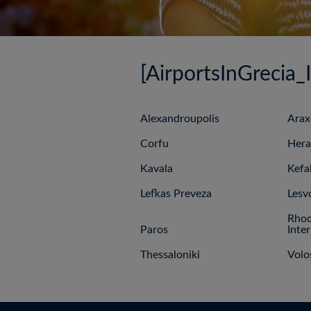
[AirportsInGrecia
Alexandroupolis
Arax
Corfu
Hera
Kavala
Kefa
Lefkas Preveza
Lesv
Rhod
Paros
Inte
Thessaloniki
Volo