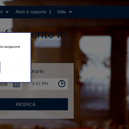
ni
Aiuto & supporto
Italia
asferimento in
e la navigazione
Orario
3:45 PM
RICERCA