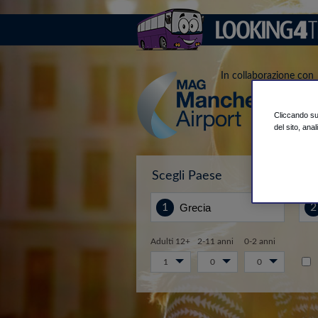
In collaborazione con
Cliccando su 
del sito, anal
Scegli Paese
Da.
Adulti 12+
2-11 anni
0-2 anni
1
0
0