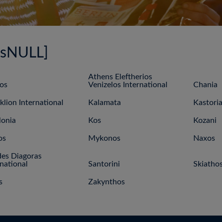
_IsNULL]
Athens Eleftherios
os
Venizelos International
Chania
klion International
Kalamata
Kastori
lonia
Kos
Kozani
os
Mykonos
Naxos
es Diagoras
rnational
Santorini
Skiatho
s
Zakynthos