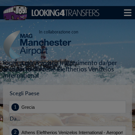
In collaborazione con
Ricerca per il vostro trasferimento da/per
aeroporto di Atene Eleftherios Venizelos
International
Scegli Paese
Da...