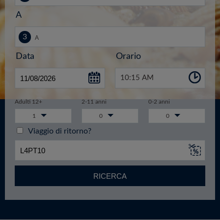
A
Data
Orario
10:15 AM
Adulti 12+
2-11 anni
0-2 anni
1
0
0
Viaggio di ritorno?
RICERCA