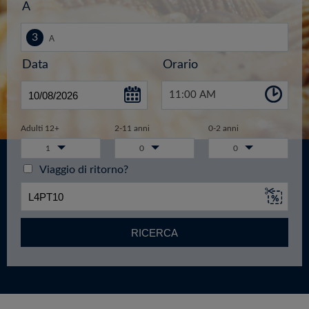
A
Data
Orario
11:00 AM
Adulti 12+
2-11 anni
0-2 anni
1
0
0
Viaggio di ritorno?
RICERCA