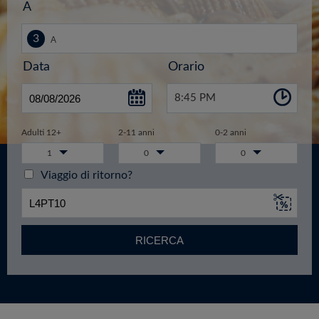
A
Data
Orario
8:45 PM
Adulti 12+
2-11 anni
0-2 anni
1
0
0
Viaggio di ritorno?
RICERCA