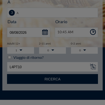
A
Data
Orario
10:45 AM
Adulti 12+
2-11 anni
0-2 anni
1
0
0
Viaggio di ritorno?
RICERCA